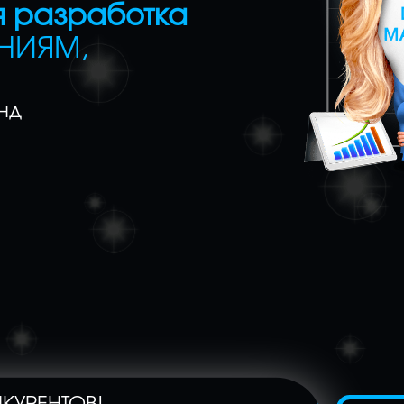
 разработка
НИЯМ,
нд